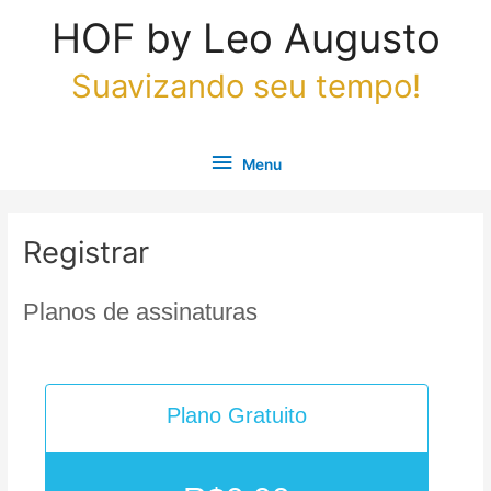
Ir
Menu
HOF by Leo Augusto
para
o
Suavizando seu tempo!
conteúdo
Menu
Registrar
Planos de assinaturas
Plano Gratuito