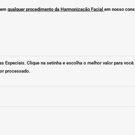
o em
qualquer procedimento da Harmonização Facial
em nosso consu
as Especiais. Clique na setinha e escolha o melhor valor para você
for processado.