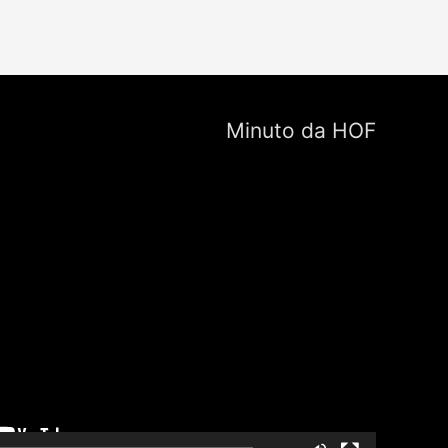
Minuto da HOF
Tocador
de
vídeo