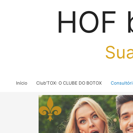
Ir
HOF 
para
o
conteúdo
Sua
Início
Club’TOX: O CLUBE DO BOTOX
Consultór