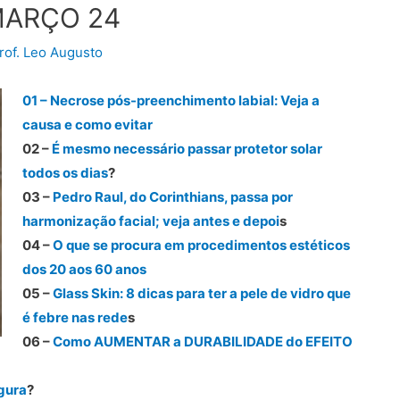
MARÇO 24
rof. Leo Augusto
01 – Necrose pós-preenchimento labial: Veja a
causa e como evitar
02 –
É mesmo necessário passar protetor solar
todos os dias
?
03 –
Pedro Raul, do Corinthians, passa por
harmonização facial; veja antes e depoi
s
04 –
O que se procura em procedimentos estéticos
dos 20 aos 60 anos
05 –
Glass Skin: 8 dicas para ter a pele de vidro que
é febre nas rede
s
06 –
Como AUMENTAR a DURABILIDADE do EFEITO
egura
?