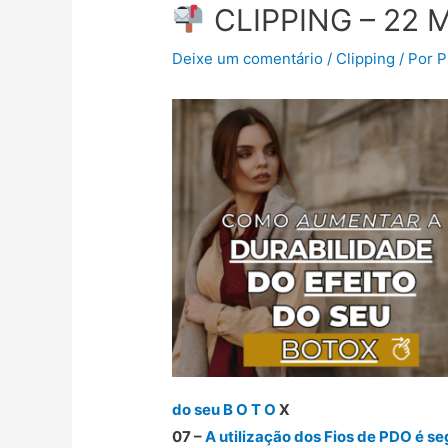
CLIPPING – 22 
Deixe um comentário
/
Clipping
/ Por
P
do seu B O T O
X
07 –
A utilização dos Fios de PDO é s