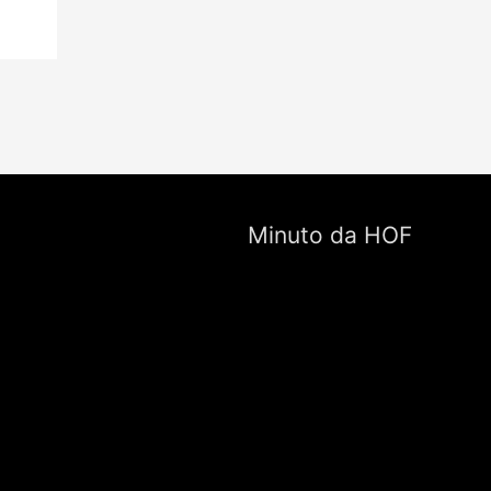
Minuto da HOF
Tocador
de
vídeo