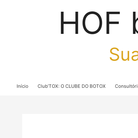
Ir
HOF 
para
o
conteúdo
Sua
Início
Club’TOX: O CLUBE DO BOTOX
Consultór
Post
navigation