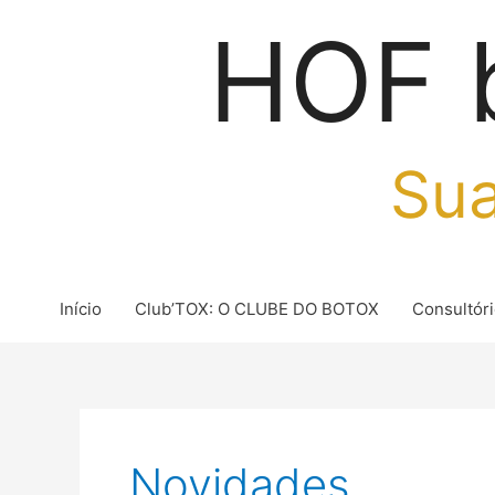
Ir
HOF 
para
o
conteúdo
Sua
Início
Club’TOX: O CLUBE DO BOTOX
Consultór
Post
pagination
Novidades