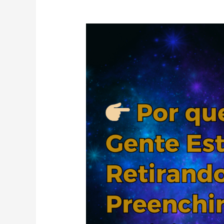
Desmistificando
a
Tendência:
Por
que
Tanta
Gente
Está
Retirando
os
Preenchimentos
Faciais?