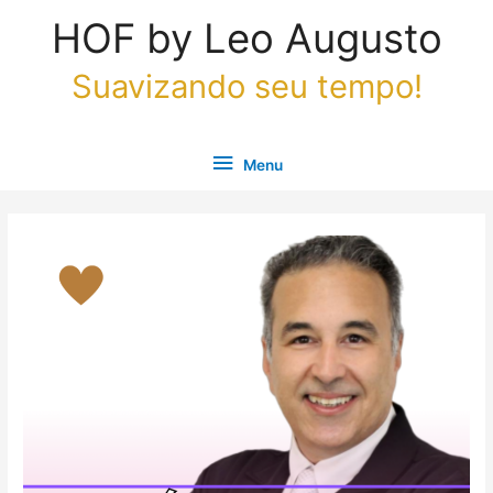
Ir
Menu
HOF by Leo Augusto
para
o
Suavizando seu tempo!
conteúdo
Menu
Post
navigation