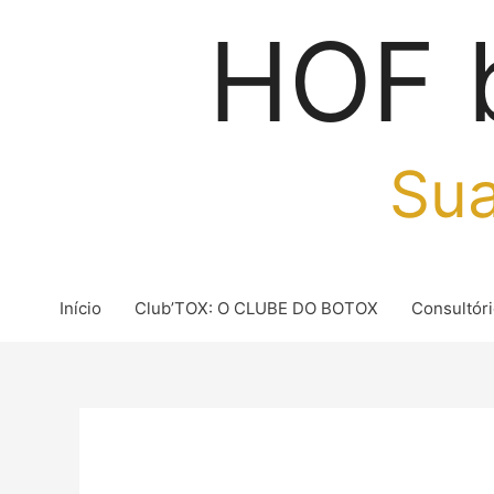
Ir
HOF 
para
o
conteúdo
Sua
Início
Club’TOX: O CLUBE DO BOTOX
Consultór
Post
navigation