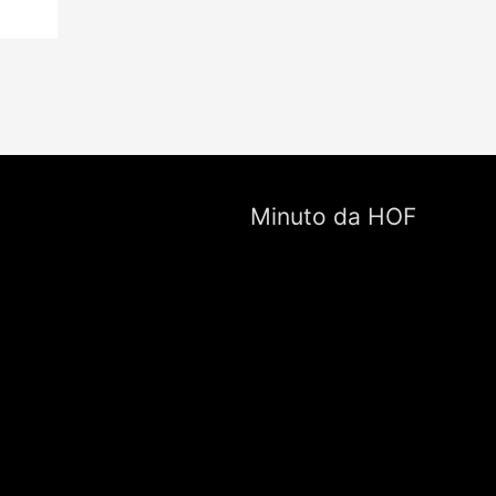
Minuto da HOF
Tocador
de
vídeo