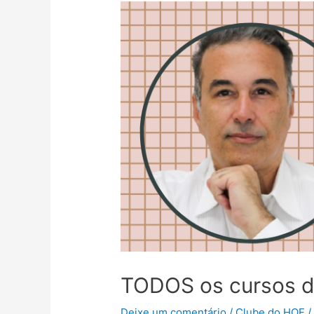
TODOS os cursos 
Deixe um comentário
/
Clube do HOF
/